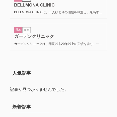
BELLMONA CLINIC
BELLMONA CLINICは、一人ひとりの個性を尊重し、最高水準
の技術で理想の美しさを具現化するプレミアムなクリニックで
す。 赤松誠之院長をはじめとする熟練の医師が、形成外科的視
点からミリ単位の精密な執刀を行います。特に豊胸や輪郭形成
日本
東京
において、自然な質感と「黄金比」を追求した仕上がりに定評
があります。「ただ美しくなるだけでなく、自分に自信を持て
ガーデンクリニック
るように」という想いで、人生を輝かせるトータルビューティ
ーをサポートしています。
ガーデンクリニックは、開院以来20年以上の実績を誇り、一人
ひとりの悩みや体型に合わせた「オーダーメイド治療」を徹底
しているクリニックです。 独自の技術で脂肪の定着率を高めた
「脂肪注入豊胸」をはじめ、最新のシリコンバッグ、その両方
を組み合わせたハイブリッド豊胸まで幅広く対応。骨格や肌質
を見極め、最も自然に見えるボリュームと形を提案します。
「患者様の不安をゼロにする」ことを掲げ、術後の定期検診や
人気記事
処置、24時間体制の相談窓口など、長期的なサポートを実現さ
せています。
記事が見つかりませんでした。
新着記事