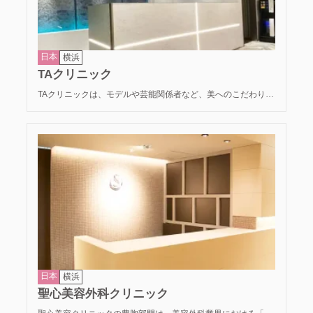
日本
横浜
TAクリニック
TAクリニックは、モデルや芸能関係者など、美へのこだわりが
強い層からも圧倒的な支持を得ている美容外科です。その豊胸
部門では、一人ひとりの理想を叶える「オーダーメイド」の仕
上がりに定評があります。患者様同士が顔を合わせないよう配
慮された院内設計と、専門カウンセラーによる真摯な対応が特
徴。術後のアフターケア体制も万全で、不安をゼロにするサポ
ートを徹底しています。
日本
横浜
聖心美容外科クリニック