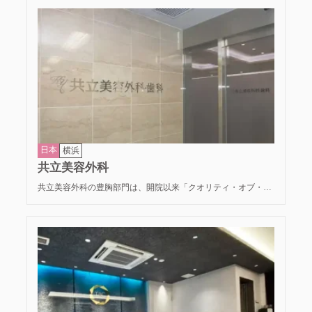
日本
横浜
共立美容外科
共立美容外科の豊胸部門は、開院以来「クオリティ・オブ・ラ
イフ（生活の質）」を重視し、患者様の身体への負担を最小限
に抑えた最先端のバストアップ治療を提供しています。 組織を
傷つけない繊細な剥離技術や、特注の極細針を採用。術後の腫
れや痛みを極限まで抑え、早期の日常生活復帰を可能にしてい
ます。カウンセリングから手術、アフターケアまで一貫して経
験豊富な医師が担当。芸能界からも厚い支持を受ける誠実な医
療が特徴です。