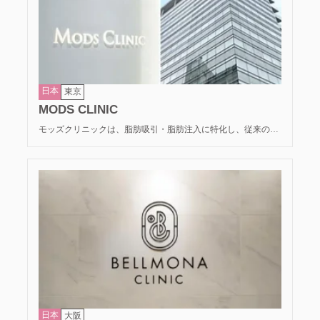
います。
日本
東京
MODS CLINIC
モッズクリニックは、脂肪吸引・脂肪注入に特化し、従来の豊
胸の常識を覆す低侵襲な治療を提供する国内屈指のクリニック
です。 シリコンバッグを使用せず、自身の余分な脂肪をバスト
へ移動させる「コンデンスリッチ豊胸」などを得意としていま
す。独自の注入技術により、しこりのリスクを徹底的に抑え、
本物と区別がつかないほどの柔らかな質感と自然な揺れを実現
します。
日本
大阪