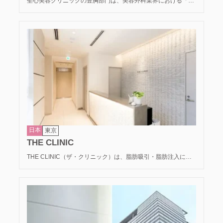
聖心美容クリニックの豊胸部門は、美容外科業界における「再
生医療」の先駆者として、科学的根拠（エビデンス）に基づい
た最高水準のバストアップ治療を提供しています。 独自の幹細
胞抽出技術を用いた「セリューション豊胸術」など、最先端の
医療技術を導入。しこりのリスクを徹底的に抑えながら、本物
と見分けがつかない「驚くほどの柔らかさ」と「自然な揺れ」
を実現します。国内外の医師へ技術指導を行うほどの圧倒的な
技術力と、誠実なカウンセリングで、10年後、20年後も安心し
て愛せる理想のバストを創り上げます。
日本
東京
THE CLINIC
THE CLINIC（ザ・クリニック）は、脂肪吸引・脂肪注入に特
化した美容外科であり、他院の医師への技術指導も行う「教育
機関」としての側面を持つプロフェッショナル集団です。 シリ
コンバッグを使用せず、自身の脂肪を再利用する脂肪注入豊胸
を専門としています。高度な濾過技術と精密な注入法により、
しこりのリスクを最小限に抑え、本物と見分けがつかない「柔
らかな質感」と「自然な動き」を実現します。医学的エビデン
スに基づいた誠実な診療で、一生モノの美しさを提供し続けて