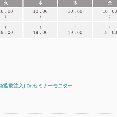
火
水
木
金
10：00
10：00
10：00
10：0
～
～
～
～
～
～
～
～
19：00
19：00
19：00
19：0
脂肪注入) Dr.セミナーモニター
セミナーの資料として、