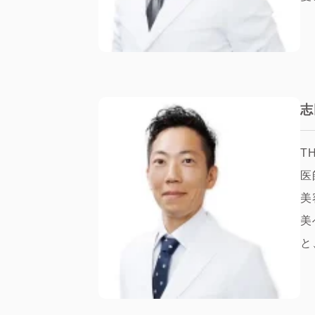
志
T
医
美
美
と