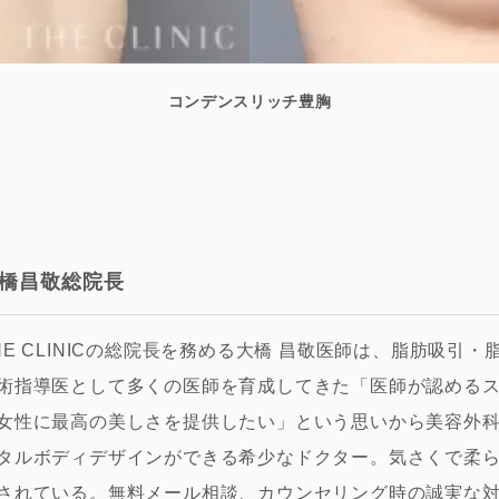
コンデンスリッチ豊胸
橋昌敬総院長
HE CLINICの総院長を務める大橋 昌敬医師は、脂肪吸
術指導医として多くの医師を育成してきた「医師が認める
女性に最高の美しさを提供したい」という思いから美容外
タルボディデザインができる希少なドクター。気さくで柔
されている。無料メール相談、カウンセリング時の誠実な