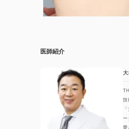
医師紹介
大
T
技
「
ー
愛