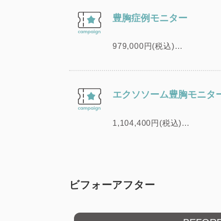
施術部位のお写真を撮影させ
豊胸症例モニター
979,000円(税込)
正規価格から50%OFFで
当院指定のドクターが、術前
エクソソーム豊胸モニタ
1,104,400円(税込)
最先端の再生医療技術で抽出
大幅バストアップとダウンタ
ビフォーアフター