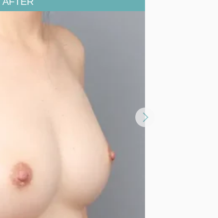
開
閉
す
る