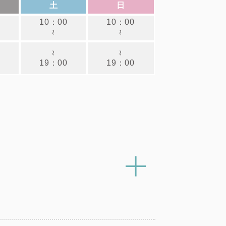
土
日
0
10：00
10：00
～
～
～
～
0
19：00
19：00
キ
ャ
ン
ペ