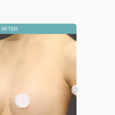
ン
詳
細
を
開
閉
す
る