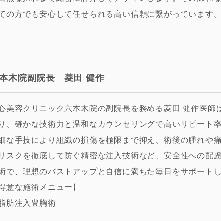
ての方でも安心して任せられる高い信頼に繋がっています
本木院副院長 菱田 健作
心美容クリニック六本木院の副院長を務める菱田 健作医師は
り、確かな技術力と温和なカウンセリングで高いリピート
細な手技により組織の損傷を極限まで抑え、術後の腫れや
リスクを徹底して防ぐ精密な注入技術など、安全性への配
術で、理想のバストアップと自信に満ちた毎日をサポート
得意な施術メニュー】
脂肪注入豊胸術