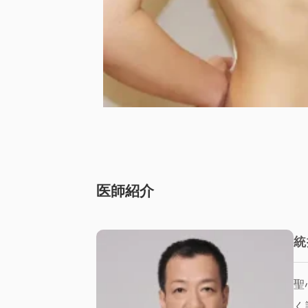
医師紹介
統
聖
く