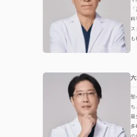
「
科
ス
も
六
聖
ち
最
多
の