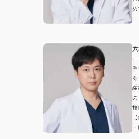
め
六
聖
あ
繊
の
技
【
・