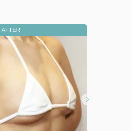
詳
細
を
開
閉
す
る