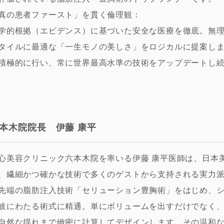
真の患者ファースト」を貫く倫理観：
学的根拠（エビデンス）に基づいた安全な医療を徹底。無
タイルに最適な「一生モノの美しさ」をロジカルに提案し
積極的に行い、常に世界最高水準の技術をアップデートし
本木院院長 伊藤 康平
心美容クリニック六本木院を率いる伊藤 康平医師は、日本美
、繊細かつ確かな技術で多くのゲストから支持される実力
先端の脂肪注入技術「セリューション豊胸術」をはじめ、
岐にわたる術式に精通。単にボリュームを出すだけでなく
自然な揺れまで緻密に計算してデザインします。その温和