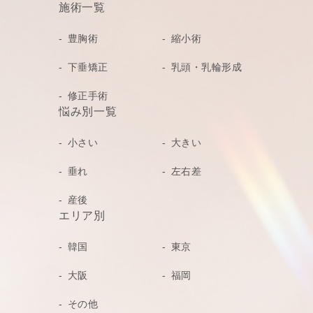
施術一覧
豊胸術
縮小術
下垂矯正
乳頭・乳輪形成
修正手術
悩み別一覧
小さい
大きい
垂れ
左右差
産後
エリア別
韓国
東京
大阪
福岡
その他