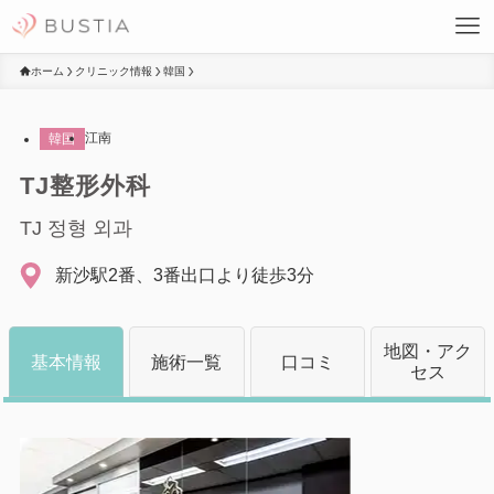
ホーム
クリニック情報
韓国
江南
韓国
TJ整形外科
TJ 정형 외과
新沙駅2番、3番出口より徒歩3分
地図・
アク
基本情報
施術一覧
口コミ
セス