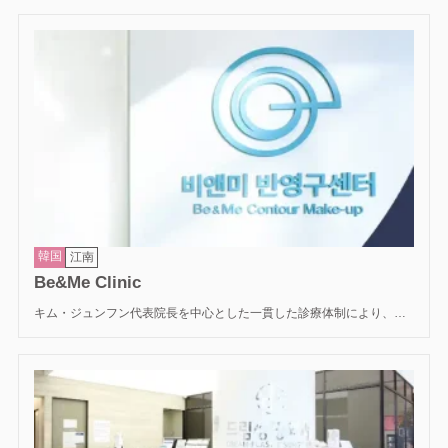
定評があり、その繊細な美的感覚を活かした胸整形の相談にも対応し
ています。 豊胸では、単純なサイズアップだけでなく、体型とのバラ
ンスや自然なシルエットを重視したデザインを提案。プリ整形外科の
豊胸部門は、「自分の体のように馴染む自然さ」をコンセプトに、高
い技術力を提供しています。
韓国
江南
Be&Me Clinic
キム・ジュンフン代表院長を中心とした一貫した診療体制により、仕
上がりの満足度と安全性を両立させています。 単に大きくするのでは
なく、個人の胸郭の幅、皮膚の厚み、全体のバランスを精密に分析。
どの角度から見ても美しい、最適なボリュームと形を提案します。ま
た、カプセル拘縮（しこり）予防や傷跡ケアなど、専門的なアフター
ケアプログラムが充実。 乳輪周りのカラー施術も得意としているた
め、見た目やデザイン重視の人にもおすすめです。