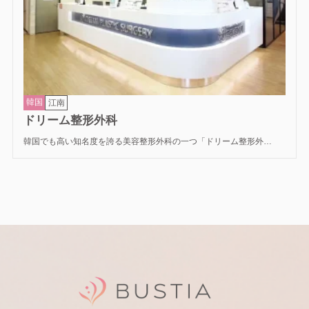
韓国
江南
ドリーム整形外科
韓国でも高い知名度を誇る美容整形外科の一つ「ドリーム整形外
科」。 ドリーム整形外科の豊胸部門は、韓国美容外科界を牽引するソ
ウル大学出身の専門医集団による、極めて精度の高い手術を提供して
います。豊胸では、単純なサイズアップではなく、体型や肩幅・ウエ
ストとのバランスまで考えた自然なシルエット作りを重視。 シリコン
豊胸・脂肪注入・左右差改善など幅広い悩みに対応しており、「韓国
らしい美しいラインを目指したい」という方にも人気があります。